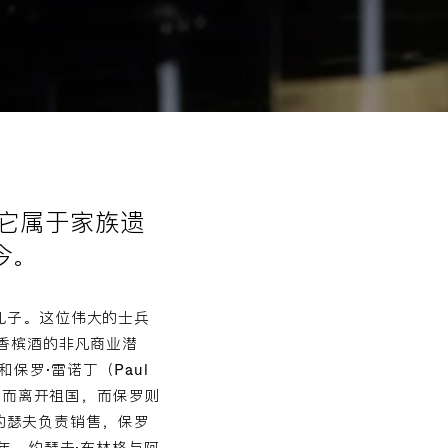
年。它属于家族遗
今。
家庭的小儿子。这位伟大的士兵
香槟酒的非凡商业潜
和保罗·雷诺丁（Paul
易而离开祖国，而保罗则
成立。约瑟夫负责销售，保罗
年，约瑟夫·布林格与阿