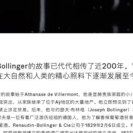
e Bollinger的故事已代代相传了近200
在大自然和人类的精心照料下逐渐发展至
inger的故事始于Athanase de Villermont，他是显赫贵族
现突出，从家族继承了位于Aÿ地区的大量地产。他立即预见到了
涉足贸易。后来，他与约瑟夫·布林格（Joseph Bollinger）
，约瑟夫是一位有着广泛游历经验的德国人，他为了解香槟葡萄酒贸
Renaudin-Bollinger & Cie公司于1829年2月6日
。阿萨纳斯所建立的香槟酒厂拥有长达数世纪的悠久历史。1837