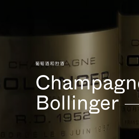
Aller directement au contenu
葡萄酒和烈酒
Champagn
Bollinger