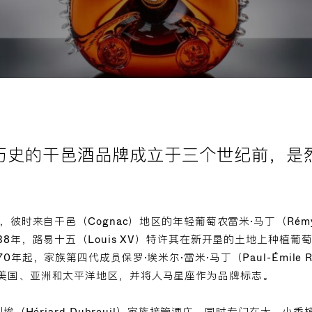
历史的干邑酒品牌成立于三个世纪前，是
，彼时来自干邑（Cognac）地区的年轻葡萄农雷米·马丁（Rémy 
38年，路易十五（Louis XV）特许其在新开垦的土地上种植
年起，家族第四代成员保罗·埃米尔·雷米·马丁（Paul-Émile Ré
美国、亚洲和太平洋地区，并将人马星座作为品牌标志。
利埃（Hériard Dubreuil）家族接管酒庄，同时专门在大、小