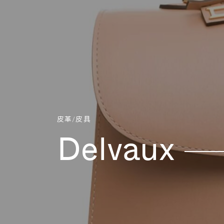
Aller directement au contenu
皮革/皮具
Delvaux