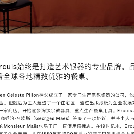
Ercuis始终是打造艺术银器的专业品牌
着全球各地精致优雅的餐桌。
rien Céleste Pillon神父成立了一家专门生产宗教银器的公
名该企业。他随后为工人建造了一个住宅区，通过出版报纸为企业发
一家商店，开始逐步淘汰宗教器具，重点生产餐桌用具。Ercui
与制造商乔治·马埃斯（Georges Maës）签署了一项协议，并将
的Monsieur Maës水晶工厂一直使用该标志。在19世纪末，Erc
了企业产能，并在1889年和1900年举办的两届巴黎世博会上