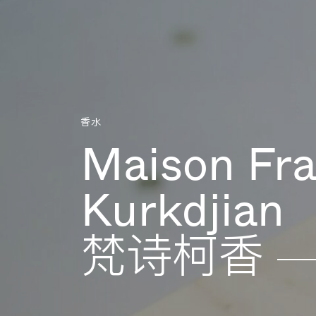
Aller directement au contenu
香水
Maison Fra
Kurkdjian
梵诗柯香