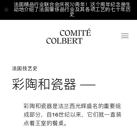
Aller directement au contenu
法国精品行业联合会庆祝70周年！这个周年纪念册生
法国精品行业联合会庆祝70周年！这个周年纪念册生
动地介绍了法国奢侈品行业及其各项工艺的七十年历
动地介绍了法国奢侈品行业及其各项工艺的七十年历
史
史
Accueil
/
/
Fr
En
中文
法国技艺史
彩陶和瓷器
点击搜索
彩陶和瓷器是法兰西光辉盛名的重要组
关于我们
成部分，自16世纪以来，它们就一直装
点着王室的餐桌。