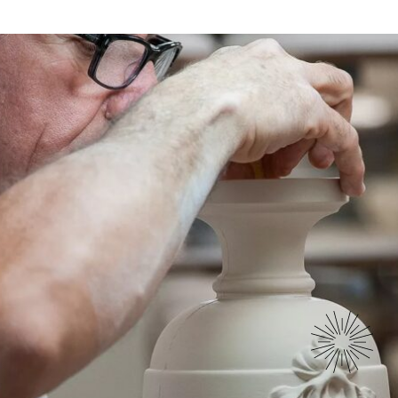
历史
我们的成员
使命
精品世家
委员会
法国技艺史
文化机构
组织机构
水晶
欧洲成员
团队成员
皮革/皮具
荣誉成员
联系我们