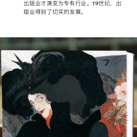
出版业才演变为专有行业。19世纪，出
版业得到了切实的发展。
历史
我们的成员
使命
精品世家
委员会
法国技艺史
文化机构
组织机构
水晶
欧洲成员
团队成员
皮革/皮具
荣誉成员
联系我们