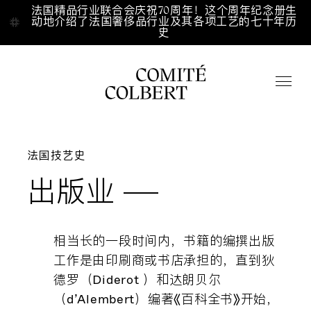
Aller directement au contenu
法国精品行业联合会庆祝70周年！这个周年纪念册生
法国精品行业联合会庆祝70周年！这个周年纪念册生
动地介绍了法国奢侈品行业及其各项工艺的七十年历
动地介绍了法国奢侈品行业及其各项工艺的七十年历
史
史
Accueil
/
/
Fr
En
中文
法国技艺史
出版业
点击搜索
相当长的一段时间内，书籍的编撰出版
关于我们
工作是由印刷商或书店承担的，直到狄
德罗（Diderot ）和达朗贝尔
（d’Alembert）编著《百科全书》开始，