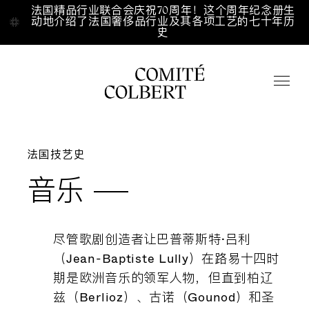
Aller directement au contenu
法国精品行业联合会庆祝70周年！这个周年纪念册生
法国精品行业联合会庆祝70周年！这个周年纪念册生
动地介绍了法国奢侈品行业及其各项工艺的七十年历
动地介绍了法国奢侈品行业及其各项工艺的七十年历
史
史
Accueil
/
/
Fr
En
中文
法国技艺史
音乐
点击搜索
尽管歌剧创造者让巴普蒂斯特·吕利
关于我们
（Jean-Baptiste Lully）在路易十四时
期是欧洲音乐的领军人物，但直到柏辽
兹（Berlioz）、古诺（Gounod）和圣