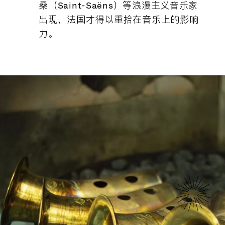
桑（Saint-Saëns）等浪漫主义音乐家
出现，法国才得以重拾在音乐上的影响
历史
我们的成员
力。
使命
精品世家
委员会
法国技艺史
文化机构
组织机构
水晶
欧洲成员
团队成员
皮革/皮具
荣誉成员
联系我们