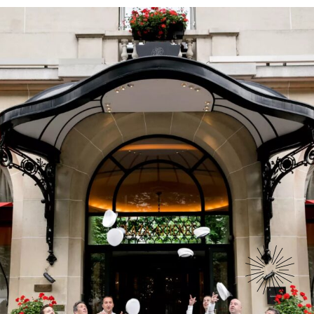
历史
我们的成员
使命
精品世家
委员会
法国技艺史
文化机构
组织机构
水晶
欧洲成员
团队成员
皮革/皮具
荣誉成员
联系我们