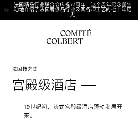
Aller directement au contenu
法国精品行业联合会庆祝70周年！这个周年纪念册生
法国精品行业联合会庆祝70周年！这个周年纪念册生
动地介绍了法国奢侈品行业及其各项工艺的七十年历
动地介绍了法国奢侈品行业及其各项工艺的七十年历
史
史
Accueil
/
/
Fr
En
中文
法国技艺史
宫殿级酒店
点击搜索
19世纪初，法式宫殿级酒店蓬勃发展开
关于我们
来。