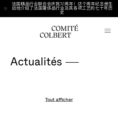
Aller directement au contenu
法国精品行业联合会庆祝70周年！这个周年纪念册生
法国精品行业联合会庆祝70周年！这个周年纪念册生
动地介绍了法国奢侈品行业及其各项工艺的七十年历
动地介绍了法国奢侈品行业及其各项工艺的七十年历
史
史
Catégorie
Accueil
/
/
Fr
En
中文
Actualités
点击搜索
COMITÉ COLBERT
MEMBRES
关于我们
Tout afficher
ÉTUDES