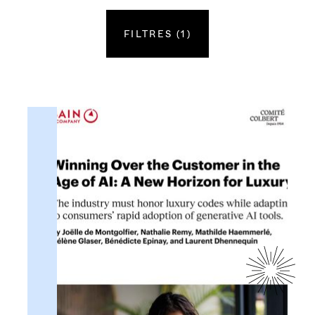
历史
FILTRES
(1)
我们的成员
Année
使命
精品世家
委员会
2026
法国技艺史
文化机构
组织机构
2025
水晶
欧洲成员
团队成员
2024
VALIDER LES FILTRES
(1)
皮革/皮具
荣誉成员
联系我们
Réinitialiser les filtres
ANTÉRIEUR